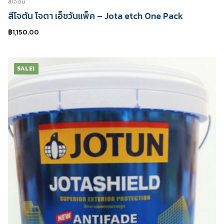
สีโจตัน
สีโจตัน โจตา เอ็ชวันแพ็ค – Jota etch One Pack
สีอีนเตอร์เนชันแนล
ติดต่อเรา
฿
1,150.00
สีทีโอเอ
SALE!