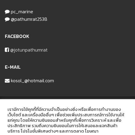
pc_marine
@pathumrat2538
FACEBOOK
@jotunpathumrat
E-MAIL
kosol_@hotmail.com
บริษัท ปทุมรัฐวัสดุก่อสร้าง จำกัด
เรามีการใช้คุกกี้ที่มีความจำเป็นอย่างยิ่ง หรือเพื่อการทำงานของ
เว็บไซต์ และเครื่องมืออื่นๆ เพื่อช่วยเพิ่มประสบการณ์การใช้งานให้
แก่คุณ โดยให้ความยินยอมสำหรับคุกกี้เพื่อการวิเคราะห์ และเพื่อ
ที่อยู่ 48/6 หมู่ที่2 ถนนรังสิต-ลาดหลุมแก้ว ต.บ้านฉาง อ.เมือง จ.ปทุมธานี
ประสิทธิภาพ รวมถึงความยินยอมในการให้เสนอและแจกสินค้า
12000
บริการ โปรโมชั่นพิเศษต่างๆ และการตลาด โฆษณา