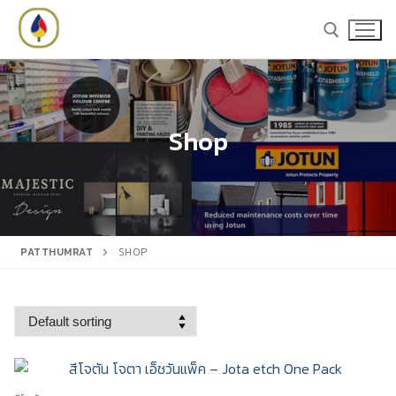
Skip
to
content
Search for:
Shop
Search
for:
PATTHUMRAT
SHOP
หน้าหลัก
สินค้า
สีชูโกกุ
แคตตาล็อก
สีโจตัน
บทความ