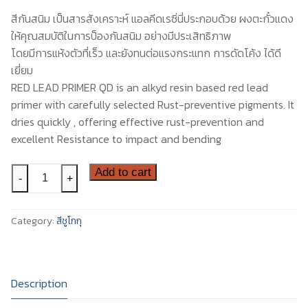
สีกันสนิม เป็นสารสังเคราะห์ แอลคีดเรซิ่นี่ประกอบด้วย ผงตะกั๋วแดง
สีอีนเตอร์เนชันแนล
ติดต่อเรา
ให้คุณสมบัติในการป็องกันสนิม อย่างมีประเสิทธิภาพ
สีทีโอเอ
โดยมีการแห้งตัวที่เร็ว และยังทนต่อแรงกระแทก การดัดโค้ง ได้ดี
เยี่ยม
RED LEAD PRIMER QD is an alkyd resin based red lead
primer with carefully selected Rust-preventive pigments. It
dries quickly , offering effective rust-prevention and
excellent Resistance to impact and bending
เรด
Add to cart
-
+
เลด
ไพร
Category:
สีชูโกกุ
เม
อร์
คิว
ดี
Description
-