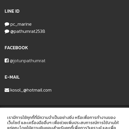
LINE ID
pc_marine
@pathumrat2538
FACEBOOK
@jotunpathumrat
E-MAIL
kosol_@hotmail.com
บริษัท ปทุมรัฐวัสดุก่อสร้าง จำกัด
เรามีการใช้คุกกี้ที่มีความจำเป็นอย่างยิ่ง หรือเพื่อการทำงานของ
เว็บไซต์ และเครื่องมืออื่นๆ เพื่อช่วยเพิ่มประสบการณ์การใช้งานให้
แก่คุณ โดยให้ความยินยอมสำหรับคุกกี้เพื่อการวิเคราะห์ และเพื่อ
ที่อยู่ 48/6 หมู่ที่2 ถนนรังสิต-ลาดหลุมแก้ว ต.บ้านฉาง อ.เมือง จ.ปทุมธานี