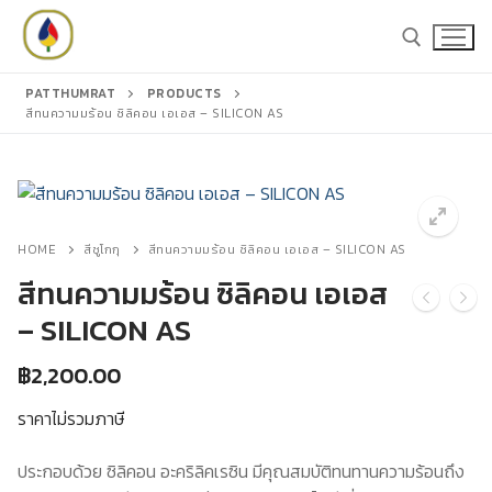
Skip
to
content
PATTHUMRAT
PRODUCTS
สีทนความมร้อน ซิลิคอน เอเอส – SILICON AS
Search for:
Search
for:
HOME
สีชูโกกุ
สีทนความมร้อน ซิลิคอน เอเอส – SILICON AS
สีทนความมร้อน ซิลิคอน เอเอส
– SILICON AS
หน้าหลัก
฿
2,200.00
สินค้า
ราคาไม่รวมภาษี
สีชูโกกุ
แคตตาล็อก
ประกอบด้วย ซิลิคอน อะคริลิคเรซิน มีคุณสมบัติทนทานความร้อนถึง
สีโจตัน
บทความ