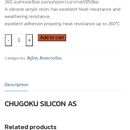
260 องศาเซลเซียส และทนต่อสภาวะอากาสได้ดีเยี่ยม
A silicone acrylic resin, has excellent heat-resistance and
สีอีนเตอร์เนชันแนล
ติดต่อเรา
weathering resistance,
สีทีโอเอ
excellent adhesion property, heat resistance up to 260°C
สี
Add to cart
-
+
ทน
ความ
Categories:
สีชูโกกุ
,
สีทนความร้อน
มร้อน
ซิลิคอน
เอ
เอส
Description
-
SILICON
CHUGOKU SILICON AS
AS
quantity
Related products