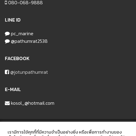
080-068-9888
LINE ID
pc_marine
@pathumrat2538
FACEBOOK
@jotunpathumrat
E-MAIL
kosol_@hotmail.com
บริษัท ปทุมรัฐวัสดุก่อสร้าง จำกัด
เรามีการใช้คุกกี้ที่มีความจำเป็นอย่างยิ่ง หรือเพื่อการทำงานของ