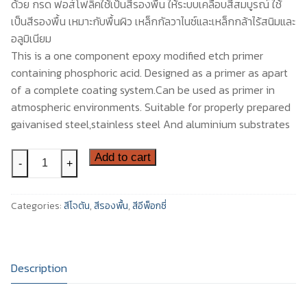
ด้วย กรด ฟอส์โฟลิคใช้เป็นสีรองพื้น ให้ระบบเคลือบสีสมบูรณ์ ใช้
เป็นสีรองพื้น เหมาะกับพื้นผิว เหล็กกัลวาไนซ์และเหล็กกล้าไร้สนิมและ
สีอีนเตอร์เนชันแนล
ติดต่อเรา
อลูมิเนียม
สีทีโอเอ
This is a one component epoxy modified etch primer
containing phosphoric acid. Designed as a primer as apart
of a complete coating system.Can be used as primer in
atmospheric environments. Suitable for properly prepared
gaivanised steel,stainless steel And aluminium substrates
สี
Add to cart
-
+
โจ
ตัน
Categories:
สีโจตัน
,
สีรองพื้น
,
สีอีพ็อกซี่
โจตา
เอ็
ชวัน
แพ็ค
Description
-
Jota