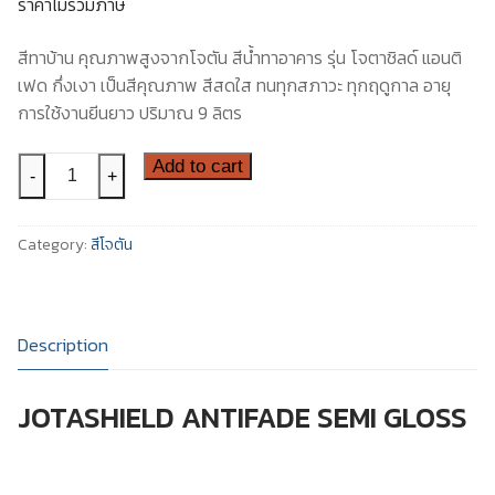
ราคาไม่รวมภาษี
สีอีนเตอร์เนชันแนล
ติดต่อเรา
สีทาบ้าน คุณภาพสูงจากโจตัน สีน้ำทาอาคาร รุ่น โจตาชิลด์ แอนติ
สีทีโอเอ
เฟด กึ่งเงา เป็นสีคุณภาพ สีสดใส ทนทุกสภาวะ ทุกฤดูกาล อายุ
การใช้งานยีนยาว ปริมาณ 9 ลิตร
สี
Add to cart
-
+
โจ
ตา
Category:
สีโจตัน
ชิ
ลด์
แอน
ติ
Description
เฟด
เซ
JOTASHIELD ANTIFADE SEMI GLOSS
มิ
กลอส
-