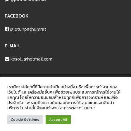
FACEBOOK
@jotunpathumrat
E-MAIL
kosol_@hotmail.com
บริษัท ปทุมรัฐวัสดุก่อสร้าง จำกัด
เรามีการใช้คุกกี้ที่มีความจำเป็นอย่างยิ่ง หรือเพื่อการทำงานของ
เว็บไซต์ และเครื่องมืออื่นๆ เพื่อช่วยเพิ่มประสบการณ์การใช้งานให้
แก่คุณ โดยให้ความยินยอมสำหรับคุกกี้เพื่อการวิเคราะห์ และเพื่อ
ที่อยู่ 48/6 หมู่ที่2 ถนนรังสิต-ลาดหลุมแก้ว ต.บ้านฉาง อ.เมือง จ.ปทุมธานี
ประสิทธิภาพ รวมถึงความยินยอมในการให้เสนอและแจกสินค้า
12000
บริการ โปรโมชั่นพิเศษต่างๆ และการตลาด โฆษณา
Cookie Settings
Accept All
Copyright © 2026 Pathumrat – Powered by bytes.in.th