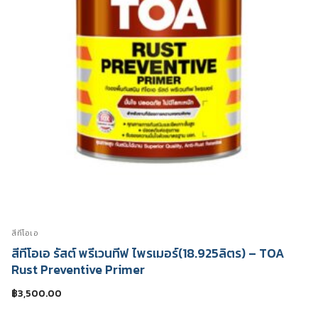
สีทีโอเอ
สีทีโอเอ รัสต์ พรีเวนทีฟ ไพรเมอร์(18.925ลิตร) – TOA
Rust Preventive Primer
฿
3,500.00