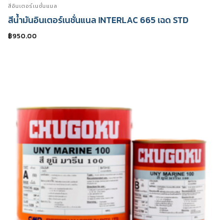
สีอินเตอร์เนชั่นแนล
สีน้ำมันอินเตอร์เนชั่นแนล INTERLAC 665 เฉด STD
฿
950.00