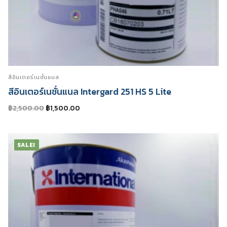
สีอินเตอร์เนชั่นแนล
สีอินเตอร์เนชั่นแนล Intergard 251 HS 5 Lite
Original
Current
฿
2,500.00
฿
1,500.00
price
price
was:
is:
฿2,500.00.
฿1,500.00.
SALE!