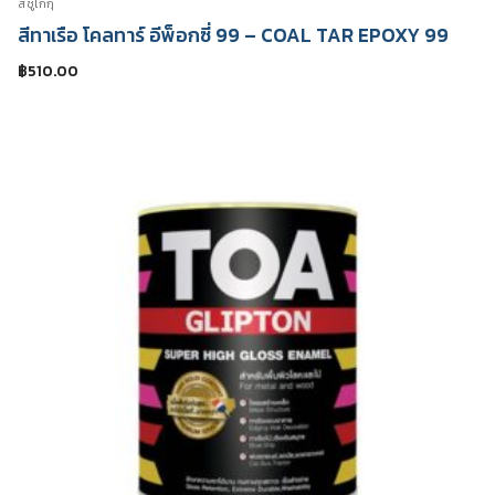
สีชูโกกุ
สีทาเรือ โคลทาร์ อีพ็อกซี่ 99 – COAL TAR EPOXY 99
สีอีนเตอร์เนชันแนล
ติดต่อเรา
฿
510.00
สีทีโอเอ