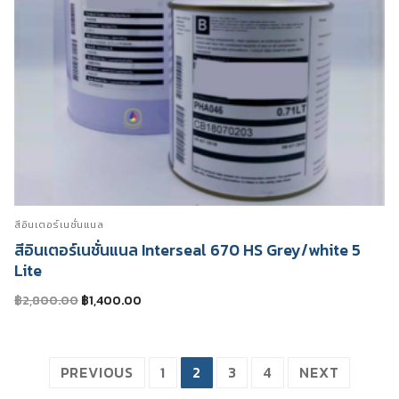
สีอินเตอร์เนชั่นแนล
สีอินเตอร์เนชั่นแนล Interseal 670 HS Grey/white 5
Lite
Original
Current
฿
2,800.00
฿
1,400.00
price
price
was:
is:
฿2,800.00.
฿1,400.00.
Posts
PREVIOUS
1
2
3
4
NEXT