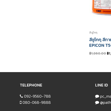
สีชูโกกุ
แคตตาล็อก
สีโจตัน
บทความ
สีอีนเตอร์เนชันแน
ติดต่อเรา
สีทีโอเอ
สีชูโกกุ
สีชูโกกุ สีท
EPICON T
Or
฿
1,860.00
฿
1
pr
wa
฿1
TELEPHONE
LINE ID
092-9560-788
pc_ma
080-068-9888
@path