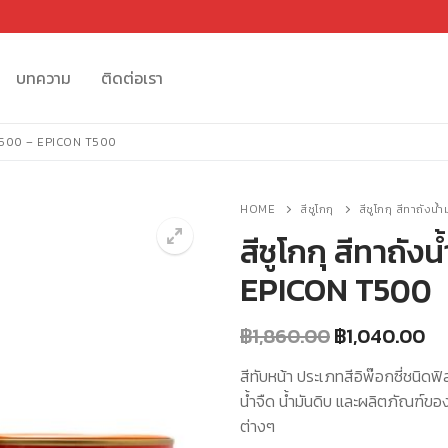
บทความ
ติดต่อเรา
น ที 500 – EPICON T500
HOME
สีชูโกกุ
สีชูโกกุ สีทาถัง
สีชูโกกุ สีทาถัง
EPICON T500
🔍
Original
Cu
฿
1,860.00
฿
1,040.00
price
pr
was:
is:
สีทับหน้า ประเภทสีอิพ๊อกซี่ชนิด
฿1,860.00.
฿1
น้ำจืด น้ำมันดิบ และผลิตภัณฑ์ขอ
ต่างๆ