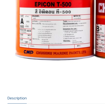
สีชูโกกุ
แคตตาล็อก
สีโจตัน
บทความ
สีอีนเตอร์เนชันแน
ติดต่อเรา
สีทีโอเอ
Description