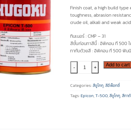
Finish coat, a high build type
toughness, abrasion resistanc
crude oil, alkali and weak acid.
ล
ทินเนอร์ : CMP – 31
สีชั้นก่อนทาสีนี้ : อิพิคอน ที 500
ทาทับด้วยสี : อิพิคอน ที 500 ฟินนิ
สี
Add to cart
-
+
ชู
โกกุ
Categories:
สีชูโกกุ
,
สีอีพ็อกซี่
สี
ทา
Tags:
Epicon
,
T-500
,
สีชูโกกุ
,
สีทาถ
ถัง
น้ำมัน
อิพิ
คอน
ที