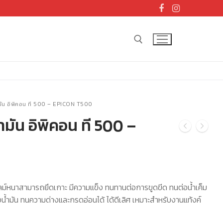
Search for:
น้ำมัน อิพิคอน ที 500 – EPICON T500
น้ำมัน อิพิคอน ที 500 –
rrent
ice
ฟิลม์หนาสามารถยึดเกาะ มีความแข็ง ทนทานต่อการขูดขีด ทนต่อน้ำเค็ม
,040.00.
งน้ำมัน ทนความด่างและกรดอ่อนได้ ได้ดีเลิศ เหมาะสำหรับงานแท้งค์