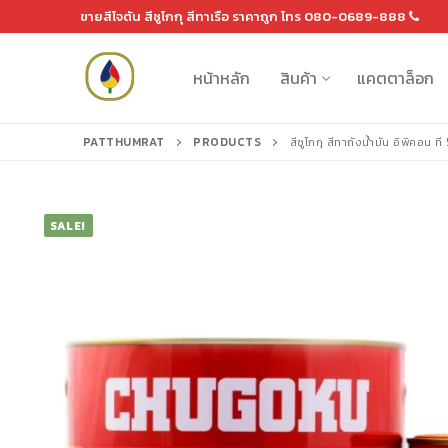
Skip
ขายสีโจตัน สีชูโกกุ สีทาเรือ ราคาถูก โทร 080-0689-888
to
content
หน้าหลัก
สินค้า
แคตตาล็อก
PATTHUMRAT
PRODUCTS
สีชูโกกุ สีทาถังน้ำมัน อิพิคอ
Search
SALE!
for:
หน้าหลัก
สินค้า