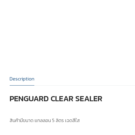
สีชูโกกุ
แคตตาล็อก
สีโจตัน
บทความ
สีอีนเตอร์เนชันแน
ติดต่อเรา
สีทีโอเอ
Description
PENGUARD CLEAR SEALER
สินค้ามีขนาด แกลลอน 5 ลิตร เฉดสีใส