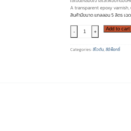
ใช้เป็นเคลือบเงาสีใสเพื่อปกป้องห
A transparent epoxy varnish, 
สินค้ามีขนาด แกลลอน 5 ลิตร เฉด
ล
สี
Add to cart
-
+
โจ
ตัน
Categories:
สีโจตัน
,
สีอีพ็อกซี่
เพ
นการ์ด
เคลียร์
ซีล
เลอ
ร์
-
PENGUARD
CLEAR
SEALER
quantity