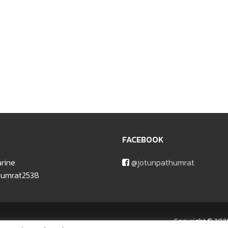
FACEBOOK
rine
@jotunpathumrat
umrat2538
Copyright © 2026