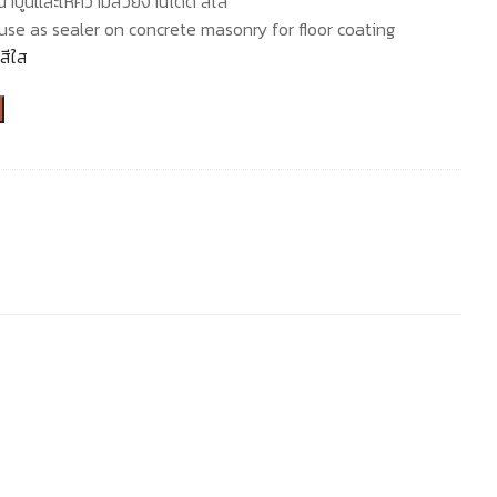
น้าปูนและให้ความสวยงานได้ดี สีใส
use as sealer on concrete masonry for floor coating
สีใส