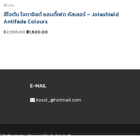
สีโจตัน
สีโจตัน โจตาชิลด์ แอนตื้เฟด คัลเลอร์ – Jotashield
Antifade Colours
Original
Current
฿
2,950.00
฿
1,600.00
price
price
was:
is:
฿2,950.00.
฿1,600.00.
E-MAIL
kosol_@hotmail.com
 Pathumrat – Powered by bytes.in.th