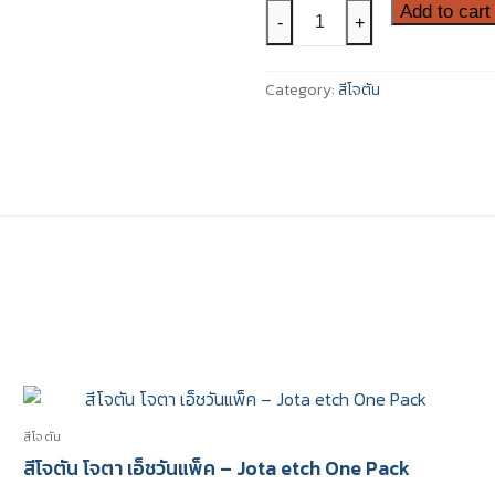
สี
Add to cart
-
+
โจ
ตัน
Category:
สีโจตัน
ฮาร์ด
ล
ท็อป
เอ
เอ็กซ์
-
HARDTOP
AX
quantity
สีโจตัน
สีโจตัน โจตา เอ็ชวันแพ็ค – Jota etch One Pack