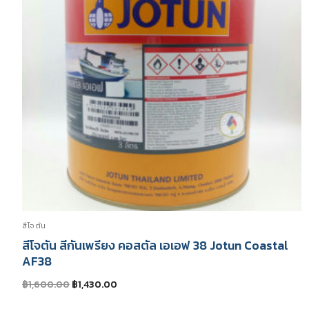
สีโจตัน
สีโจตัน สีกันเพรียง คอสตัล เอเอฟ 38 Jotun Coastal
AF38
Original
Current
฿
1,600.00
฿
1,430.00
price
price
was:
is: