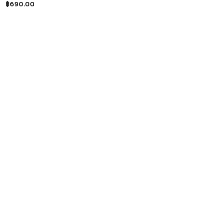
฿
690.00