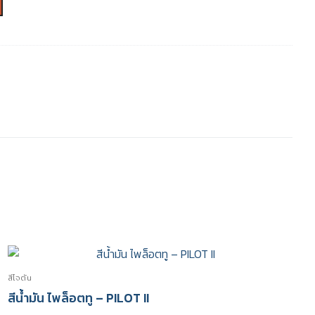
สีโจตัน
สีน้ำมัน ไพล็อตทู – PILOT II