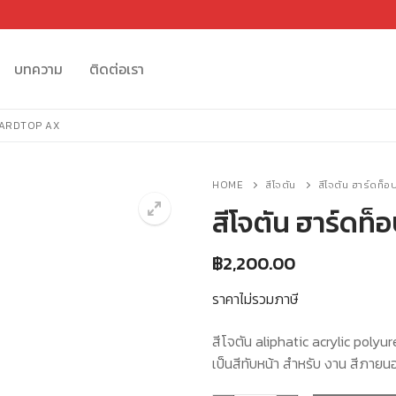
บทความ
ติดต่อเรา
– HARDTOP AX
HOME
สีโจตัน
สีโจตัน ฮาร์ดท็
สีโจตัน ฮาร์ดท
฿
2,200.00
🔍
ราคาไม่รวมภาษี
สีโจตัน aliphatic acrylic polyu
เป็นสีทับหน้า สำหรับ งาน สีภาย