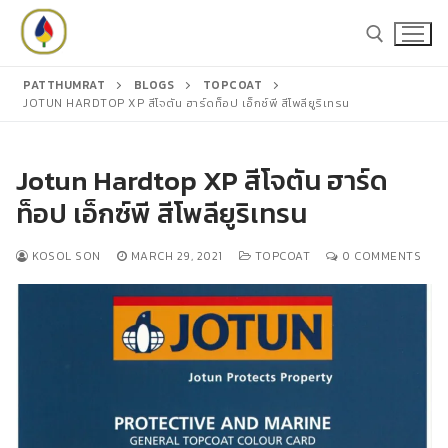
Skip
to
content
PATTHUMRAT
BLOGS
TOPCOAT
JOTUN HARDTOP XP สีโจตัน ฮาร์ดท็อป เอ็กซ์พี สีโพลียูริเทรน
Search for:
Search
Jotun Hardtop XP สีโจตัน ฮาร์ด
for:
ท็อป เอ็กซ์พี สีโพลียูริเทรน
KOSOL SON
MARCH 29, 2021
TOPCOAT
0 COMMENTS
หน้าหลัก
สินค้า
สีชูโกกุ
แคตตาล็อก
สีโจตัน
บทความ