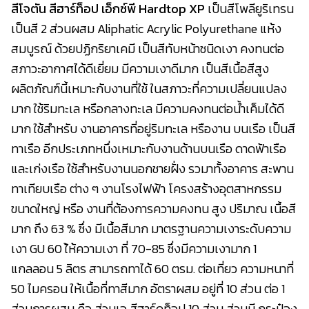
สีโจตัน สีฮาร์ท็อป เอ็กซ์พี Hardtop XP
เป็นสีโพลียูริเทรน
เป็นสี 2 ส่วนผสม Aliphatic Acrylic Polyurethane แห้ง
สมบูรณ์ ด้วยปฏิกริยาเคมี เป็นสีทับหน้าชนิดเงา คงทนต่อ
สภาวะอากาศได้ดีเยี่ยม มีความเงาดีมาก เป็นสีเนื้อสีสูง
ผลิตภัณฑ์นี้เหมาะกับงานที่ใช้ ในสภาวะที่ความเปลี่ยนแปลง
มาก ใช้ริมทะเล หรือกลางทะเล มีความคงทนต่อน้ำเค็มได้ดี
มาก ใช้สำหรับ งานอาคารที่อยู่ริมทะเล หรืองาน บนเรือ เป็นสี
ทาเรือ อีกประเภทหนึ่งเหมาะกับงานด้านบนเรือ ดาดฟ้าเรือ
และเก่งเรือ ใช้สำหรับงานนอกชายฝั่ง รวมาทั้งอาคาร สะพาน
ทาเทียบเรือ ต่าง ๆ งานโรงไฟฟ้า โครงสร้างอุตสาหกรรม
ขนาดใหญ่ หรือ งานที่ต้องการความคงทน สูง ปริมาณ เนื้อสี
มาก ถึง 63 % ซึ่ง มีเนื้อสีมาก มาตรฐานความเงาระดับความ
เงา GU 60 ใ้ห้ความเงา ที่ 70-85 ซึ่งมีความเงามาก 1
แกลลอน 5 ลิตร สามารถทาได้ 60 ตรม. ต่อเที่ยว ความหนาที่
50 ไมครอน ให้เนื้อที่ทาสีมาก อัตราผสม อยู่ที่ 10 ส่วน ต่อ 1
ส่วนการผสม คือ ส่วนเอ สีฮาร์ดท็อป 10 ส่วน ส่วนบี กระป๋อง