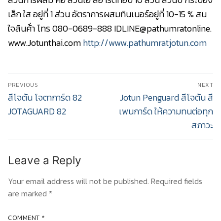
เล็ก ใส อยู่ที่ 1 ส่วน อัตราการผสมทินเนอร์อยู่ที่ 10-15 % สน
ใจสินค้่า โทร 080-0689-888 IDLINE@pathumratonline.
www.Jotunthai.com
http://www.pathumratjotun.com
Post
PREVIOUS
NEXT
navigation
Previous
Next
สีโจตัน โจตาการ์ด 82
Jotun Penguard สีโจตัน สี
post:
post:
JOTAGUARD 82
เพนการ์ด ให้ความทนต่อทุก
สภาวะ
Leave a Reply
Your email address will not be published.
Required fields
are marked
*
COMMENT
*