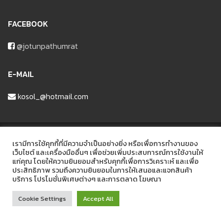
FACEBOOK
@jotunpathumrat
E-MAIL
kosol_@hotmail.com
บริษัท ปทุมรัฐวัสดุก่อสร้าง จำกัด
เรามีการใช้คุกกี้ที่มีความจำเป็นอย่างยิ่ง หรือเพื่อการทำงานของ
เว็บไซต์ และเครื่องมืออื่นๆ เพื่อช่วยเพิ่มประสบการณ์การใช้งานให้
แก่คุณ โดยให้ความยินยอมสำหรับคุกกี้เพื่อการวิเคราะห์ และเพื่อ
ที่อยู่ 48/6 หมู่ที่2 ถนนรังสิต-ลาดหลุมแก้ว ต.บ้านฉาง อ.เมือง จ.ปทุมธานี
ประสิทธิภาพ รวมถึงความยินยอมในการให้เสนอและแจกสินค้า
12000
บริการ โปรโมชั่นพิเศษต่างๆ และการตลาด โฆษณา
Cookie Settings
Accept All
Copyright © 2026 Pathumrat – Powered by bytes.in.th