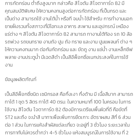
การกัดกร่อน ต่ำถึงสูงมาก กล่าวคือ สีโจตัน สีโจตาการ์ด 82 มี
คุณสมบัติพิเศษ ให้ความคงทนสูงต่อการกัดกร่อน ที่เป็นกรด และ
เป็นด่าง สามารถใช้ งานใต้น้ำ หรือที จมน้ำ ใช้สำหรับ การทำงานนอก
ชายฝั่งรวมทั้งสภาวะที่มีไอทะเล อาคาร สะพาน และอุปกรณ์ เหมือง
แร่ต่าง ๆ สีโจตัน สีโจตาการ์ด 82 สามารถ ทางานใต้ท้อง รถ 10 ล้อ
รถพ่วง รถขนทราย งานถัง ปูน ถัง ทราย และงาน ปูนแพลนท์ ต่าง ๆ
ให้ความคงทนมาก ต่อกันกัดกร่อน และ ขัดถู งาน แช่น้ำ งานเหล็กชีฟ
พลาย งานประตูน้ำ มีเฉดสีดำ เป็นสีอีพ็อกซี่อเนกประสงค์ในการใช้
งาน
ข้อมูลผลิตภัณฑ์
เป็นสีอีพ็อกซี่ชนิด เซมิกรอส คือกึ่งเงา กึ่งด้าน มี เนื้อสีมาก สามารถ
ทาได้ 1 ชุด 5 ลิตร ทาได้ 40 ตรม. ในความหนาที่ 100 ไมครอน ในการ
ใช้งาน สีโจตัน โจตาการ์ด 82 ต้องมีการเตรียมพื้นผิวที่ดี คือขัดที่
ST2 และถึง จะนำสี มาทาเพื่อเพิ่มการยึดเกาะ อัตราผสม สีที่ 6 ส่วน
ต่อ 1 ส่วน ในการแห้งสำผัสแต่ละเที่ยว จะอยู่ที่ 3 ชั่วโมง ระยะเวลาใน
การทาทับไม่ควรต่ำกว่า 4-5 ชั่วโมง แห้งสมบูรณ์ในการใช้งาน ที่ 2