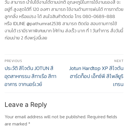
วัน สามารถ นำไปใช้งานได้ตามปกติ อุณหภูมิในการใช้งานของสี จะ
อยู่ที่ สูงสุดได้ที่ 120 องศา สามารถ ใช้งานด้านการพ่นได้ การทาด้วย
ลูกกลิ้ง หรือแปรง ได้ สนใจสินค้าติดต่อ โทร 080-0689-888
หรือ IDLINE @pathumrat2538 สามารถ ติดต่อ สอบถามการใช้
งานได้ เรามีราคาพิเศษมาก ให้ท่าน ส่งเร็ว มาก ที่ 1 วันทำการ สั่งวันนี้
ก่อนบ่าย 2 ถึงพรุ่งนี้เลย
Post
PREVIOUS
NEXT
navigation
Previous
Next
ประวัติ สีโจตัน JOTUN สี
Jotun Hardtop XP สีโจตัน
post:
post:
อุตสาหกรรม สีทาเรือ สีทา
ฮาร์ดท็อป เอ็กซ์พี สีโพลียูริ
อาคาร จากนอร์เวย์
เทรน
Leave a Reply
Your email address will not be published.
Required fields
are marked
*