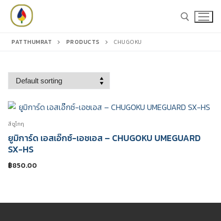
Skip
to
content
PATTHUMRAT
PRODUCTS
CHUGOKU
Search for:
Search
for:
สีชูโกกุ
ยูมิการ์ด เอสเอ๊กซ์-เอชเอส – CHUGOKU UMEGUARD
SX-HS
หน้าหลัก
฿
850.00
สินค้า
สีชูโกกุ
แคตตาล็อก
สีโจตัน
บทความ