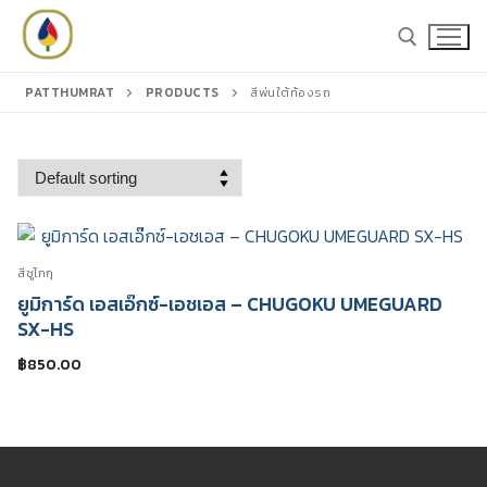
Skip
to
content
PATTHUMRAT
PRODUCTS
สีพ่นใต้ท้องรถ
Search for:
Search
for:
สีชูโกกุ
ยูมิการ์ด เอสเอ๊กซ์-เอชเอส – CHUGOKU UMEGUARD
SX-HS
หน้าหลัก
฿
850.00
สินค้า
สีชูโกกุ
แคตตาล็อก
สีโจตัน
บทความ