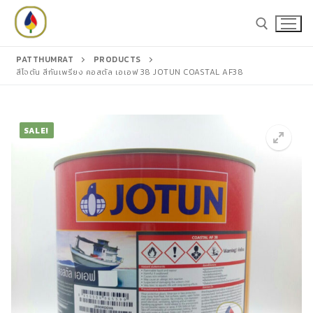
Skip
to
content
PATTHUMRAT
PRODUCTS
สีโจตัน สีกันเพรียง คอสตัล เอเอฟ 38 JOTUN COASTAL AF38
Search for:
Search
SALE!
for:
หน้าหลัก
สินค้า
สีชูโกกุ
แคตตาล็อก
สีโจตัน
บทความ