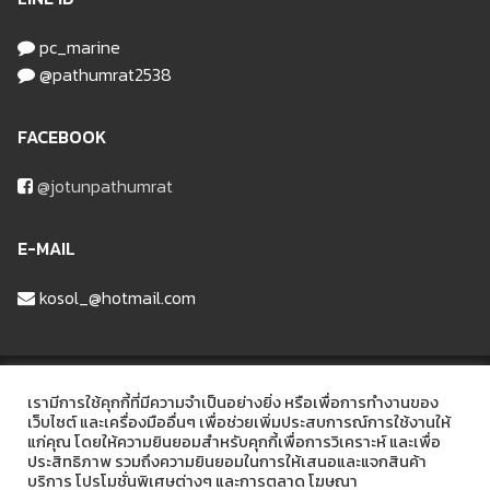
pc_marine
@pathumrat2538
FACEBOOK
@jotunpathumrat
E-MAIL
kosol_@hotmail.com
บริษัท ปทุมรัฐวัสดุก่อสร้าง จำกัด
เรามีการใช้คุกกี้ที่มีความจำเป็นอย่างยิ่ง หรือเพื่อการทำงานของ
เว็บไซต์ และเครื่องมืออื่นๆ เพื่อช่วยเพิ่มประสบการณ์การใช้งานให้
แก่คุณ โดยให้ความยินยอมสำหรับคุกกี้เพื่อการวิเคราะห์ และเพื่อ
ที่อยู่ 48/6 หมู่ที่2 ถนนรังสิต-ลาดหลุมแก้ว ต.บ้านฉาง อ.เมือง จ.ปทุมธานี
ประสิทธิภาพ รวมถึงความยินยอมในการให้เสนอและแจกสินค้า
12000
บริการ โปรโมชั่นพิเศษต่างๆ และการตลาด โฆษณา