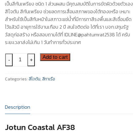
เป็นสีกันเพรียง ชนิด 1 ส่วนผสม มีคุณสมบัติในการขัดผิวด้วยตัวเอง
สีโจตัน สีกันเพรียง ช่วยลดการเสื่อมสภาพของใต้ทองเหรือ เหมาะ
สำหรับใช้เป็นสีทับหน้าในสภาวะแช่น้ำที่มีการทาสีรงพื้นและสีเชื่อมยึด
ไว้แล้วมี อายุการใช้งานเกือบ 2 ปี สนใจติดต่อ ได้ที่เรา บจก.ปทุมรัฐ
วัสดุก่อสร้าง หรือสอบถามได้ที่ IDLINE@pahtumrat2538 ได้ ครับ
ระยะเวลาส่งไม่เกิน 1 วันทำการทั่วประเทศ
สี
Add to cart
-
+
โจ
ตัน
Categories:
สีโจตัน
,
สีทาเรือ
สีกัน
เพรียง
คอส
ตัล
Description
เอ
เอฟ
Jotun Coastal AF38
38
Jotun