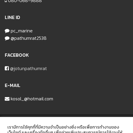
080-068-9888
LINE ID
pc_marine
@pathumrat2538
FACEBOOK
@jotunpathumrat
E-MAIL
kosol_@hotmail.com
บริษัท ปทุมรัฐวัสดุก่อสร้าง จำกัด
เรามีการใช้คุกกี้ที่มีความจำเป็นอย่างยิ่ง หรือเพื่อการทำงานของ
เว็บไซต์ และเครื่องมืออื่นๆ เพื่อช่วยเพิ่มประสบการณ์การใช้งานให้