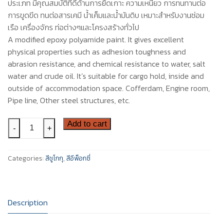
ประเภท มีคุณสมบัติที่ดีด้านการยึดเกาะ ความเหนียว การทนทานต่อ
การขูดขีด ทนต่อสารเคมี น้ำเค็มและน้ำมันดิบ เหมาะสำหรับงานซ่อม
สีอีนเตอร์เนชันแนล
ติดต่อเรา
เรือ เครื่องจักร ท่อต่างๆและโครงสร้างทั่วไป
สีทีโอเอ
A modified epoxy polyamide paint. It gives excellent
physical properties such as adhesion toughness and
abrasion resistance, and chemical resistance to water, salt
water and crude oil. It’s suitable for cargo hold, inside and
outside of accommodation space. Cofferdam, Engine room,
Pipe line, Other steel structures, etc.
ยู
Add to cart
-
+
มิ
การ์ด
Categories:
สีชูโกกุ
,
สีอีพ็อกซี่
เอ
ส
เอ๊ก
ซ์
Description
-