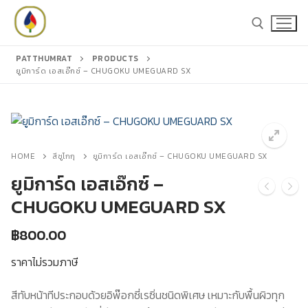
Skip
to
content
PATTHUMRAT
PRODUCTS
ยูมิการ์ด เอสเอ๊กซ์ – CHUGOKU UMEGUARD SX
Search for:
Search
for:
HOME
สีชูโกกุ
ยูมิการ์ด เอสเอ๊กซ์ – CHUGOKU UMEGUARD SX
ยูมิการ์ด เอสเอ๊กซ์ –
CHUGOKU UMEGUARD SX
หน้าหลัก
฿
800.00
สินค้า
ราคาไม่รวมภาษี
สีชูโกกุ
แคตตาล็อก
สีทับหน้าทีประกอบด้วยอิพ๊อกซี่เรซิ่นชนิดพิเศษ เหมาะกับพื้นผิวทุก
สีโจตัน
บทความ