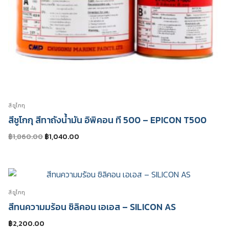
สีชูโกกุ
สีชูโกกุ สีทาถังน้ำมัน อิพิคอน ที 500 – EPICON T500
Original
Current
฿
1,860.00
฿
1,040.00
price
price
was:
is:
฿1,860.00.
฿1,040.00.
สีชูโกกุ
สีทนความมร้อน ซิลิคอน เอเอส – SILICON AS
฿
2,200.00