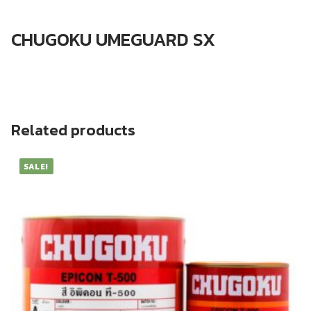
CHUGOKU
UMEGUARD
CHUGOKU UMEGUARD SX
SX
quantity
Related products
SALE!