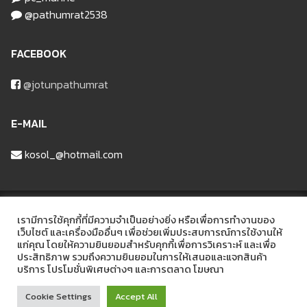
@pathumrat2538
FACEBOOK
@jotunpathumrat
E-MAIL
kosol_@hotmail.com
บริษัท ปทุมรัฐวัสดุก่อสร้าง จำกัด
เรามีการใช้คุกกี้ที่มีความจำเป็นอย่างยิ่ง หรือเพื่อการทำงานของ
เว็บไซต์ และเครื่องมืออื่นๆ เพื่อช่วยเพิ่มประสบการณ์การใช้งานให้
แก่คุณ โดยให้ความยินยอมสำหรับคุกกี้เพื่อการวิเคราะห์ และเพื่อ
ที่อยู่ 48/6 หมู่ที่2 ถนนรังสิต-ลาดหลุมแก้ว ต.บ้านฉาง อ.เมือง จ.ปทุมธานี
ประสิทธิภาพ รวมถึงความยินยอมในการให้เสนอและแจกสินค้า
12000
บริการ โปรโมชั่นพิเศษต่างๆ และการตลาด โฆษณา
Cookie Settings
Accept All
Copyright © 2026 Pathumrat – Powered by bytes.in.th