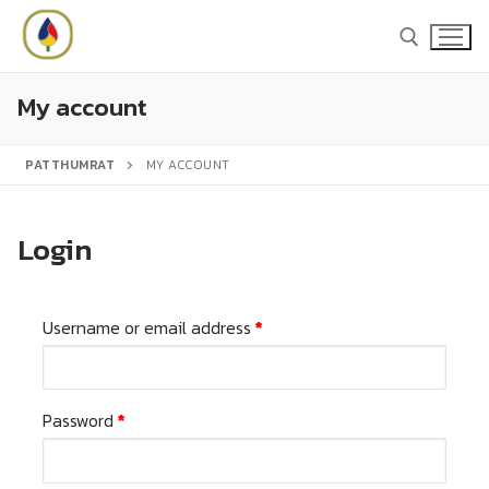
Skip
to
content
My account
Search for:
PATTHUMRAT
MY ACCOUNT
Search
for:
Login
Required
Username or email address
*
หน้าหลัก
สินค้า
Required
Password
*
สีชูโกกุ
แคตตาล็อก
สีโจตัน
บทความ