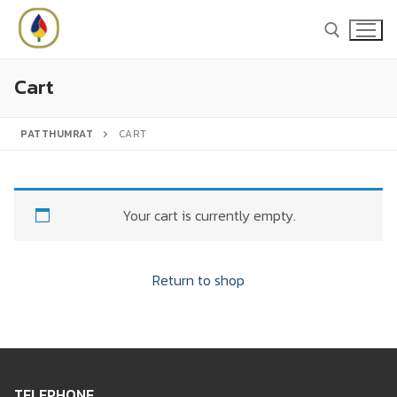
Skip
to
content
Cart
Search for:
PATTHUMRAT
CART
Search
for:
Your cart is currently empty.
หน้าหลัก
Return to shop
สินค้า
สีชูโกกุ
แคตตาล็อก
สีโจตัน
บทความ
TELEPHONE