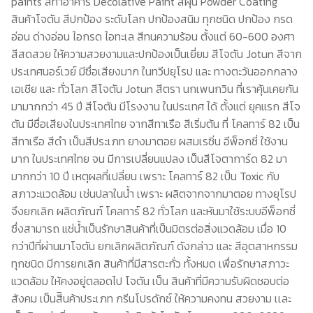
paints สีทาอาคาร Decolative Paint สีฝุ่น Powder Coating
สินค้าโจตัน สีปกป้อง ระดับโลก ปกป้องสนิม ทุกชนิด ปกป้อง กรด
อ่อน ด่างอ่อน ไอกรด ไอทะเล สีทนความร้อน ตั้งแต่ 60-600 องศา
สีสดสวย ให้ความสวยงามและปกป้องเป็นเยี่ยม สีโจตัน Jotun สีจาก
ประเทศนอร์เวย์ มีชื่อเสียงมาก ในทวีปยุโรป และ ทางตะวันออกกลาง
เอเชีย และ ทั่วโลก สีโจตัน Jotun สีตรา นกเพนกวิน ที่เราคุ้นเคยกัน
มามากกว่า 45 ปี สีโจตัน มีโรงงาน ในประเทศ ได้ ตั้งแต่ ยุคแรก สีโจ
ตัน มีชื่อเสียงในประเทศไทย จากสีทาเรือ สีเริ่มต้น ที่ โคลทาร์ 82 เป็น
สีทาเรือ สีดำ เป็นสีประเภท ยางมาตอย ผสมเรซิ่น อีพ็อกซี่ ใช้งาน
มาก ในประเทศไทย จน มีการเปลี่ยนแปลง เป็นสีโจตาการ์ด 82 มา
มากกว่า 10 ปี เหตุผลที่เปลี่ยน เพราะ โคลทาร์ 82 เป็น Toxic กับ
สภาวะแวดล้อม เช่นปลาในน้ำ เพราะ ผลิตจากจากมาตอย ทางยุโรป
จึงยกเลิก ผลิตภัณฑ์ โคลทาร์ 82 ทั่วโลก และหันมาใช้ระบบอีพ็อกซี่
ซึ่งสามารถ แช่น้ำเป็นรักษาสินค้าที่เป็นมิตรต่อสิ่งแวดล้อม เมื่อ 10
กว่าปีที่ผ่านมาโจตัน ยกเลิกผลิตภัณฑ์ ดังกล่าว และ สีอุตสาหกรรม
ทุกชนิด มีการยกเลิก สินค้าที่มีสารตะกั่ว ทั้งหมด เพื่อรักษาสภาวะ
แวดล้อม ให้คงอยู่ตลอดไป โจตัน เป็น สินค้าที่มีความรับผิดชอบต่อ
สังคม เป็นสีินค้าประเภท กรีนโปรดักซ์ ให้ความคงทน สวยงาม เเละ