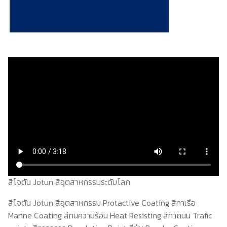
สีอีนเตอร์เนชันแนล
ติดต่อเรา
สีทีโอเอ
สีโจตัน Jotun สีอุตสาหกรรมระดับโลก
สีโจตัน Jotun สีอุตสาหกรรม Protactive Coating สีทาเรือ
Marine Coating สีทนความร้อน Heat Resisting สีทาถนน Trafic