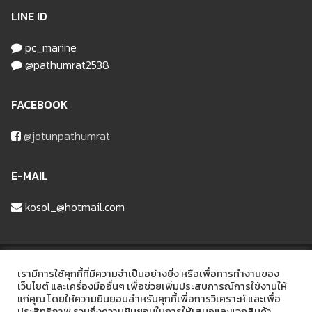
LINE ID
pc_marine
@pathumrat2538
FACEBOOK
@jotunpathumrat
E-MAIL
kosol_@hotmail.com
บริษัท ปทุมรัฐวัสดุก่อสร้าง จำกัด
เรามีการใช้คุกกี้ที่มีความจำเป็นอย่างยิ่ง หรือเพื่อการทำงานของ
เว็บไซต์ และเครื่องมืออื่นๆ เพื่อช่วยเพิ่มประสบการณ์การใช้งานให้
แก่คุณ โดยให้ความยินยอมสำหรับคุกกี้เพื่อการวิเคราะห์ และเพื่อ
ที่อยู่ 48/6 หมู่ที่2 ถนนรังสิต-ลาดหลุมแก้ว ต.บ้านฉาง อ.เมือง จ.ปทุมธานี
ประสิทธิภาพ รวมถึงความยินยอมในการให้เสนอและแจกสินค้า