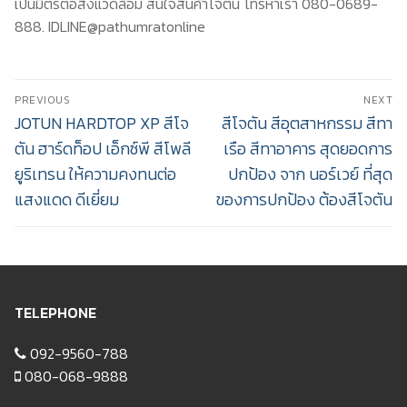
เป็นมิตรต่อสิ่งแวดล้อม สนใจสินค้าโจตัน โทรหาเรา 080-0689-
888. IDLINE@pathumratonline
Post
PREVIOUS
NEXT
navigation
Previous
Next
JOTUN HARDTOP XP สีโจ
สีโจตัน สีอุตสาหกรรม สีทา
post:
post:
ตัน ฮาร์ดท็อป เอ็กซ์พี สีโพลี
เรือ สีทาอาคาร สุดยอดการ
ยูริเทรน ให้ความคงทนต่อ
ปกป้อง จาก นอร์เวย์ ที่สุด
แสงแดด ดีเยี่ยม
ของการปกป้อง ต้องสีโจตัน
TELEPHONE
092-9560-788
080-068-9888